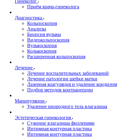
Гинеколог
Приём врача-гинеколога
Диагностика
Кольпоскопия
Анализы
Биопсия вульвы
Видеокольпоскопия
Вульвоскопия
Колькоскопия
Расширенная кольпоскопия
Лечение
Лечение воспалительных заболеваний
Лечение патологии шейки матки
Лазерная коагуляция и удаление кондилом
Подбор методов контрацепции
Манипуляции
Удаление инородного тела влагалища
Эстетическая гинекология
Cужение влагалища филлерами
Интимная контурная пластика
Интимная контурная пластика