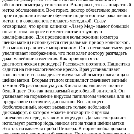
обычного осмотра у гинеколога. Во-первых, это – аппаратный
метод обследования. Во-вторых, доктор обязательно должен
пройти дополнительное обучение по диагностике рака шейки
матки и в совершенстве владеть методикой. Сразу
оговоримся, что врачи клиники «Лазер Мед» имеют большой
опыт в этом вопросе и имеют соответствующую
квалификацию. Для проведения кольпоскопии (осмотра
шейки матки) используется специальный прибор-кольпоскоп.
Его можно сравнить с микроскопом. Он в несколько тысяч раз
увеличивает изображение, что позволяет доктору разглядеть
даже малейшие изменения. Как проводится эта
диагностическая процедура? Расскажем поэтапно. Пациентка
садится на гинекологическое кресло. Врач устанавливает
кольпоскоп и сначала делает визуальный осмотр влагалища и
шейки матки. Вторым этапом специалист смачивает ватный
тампон 3% раствором уксуса. Кислота окрашивает ткани в
белый цвет. Это так называемый ацетобелый эпителий. Он
указывает на поражение вирусом папилломы человека или на
предраковое состояние, дисплазию. Весь процесс
безболезненный, может вызывать только небольшой
дискомфорт, о котором можете поговорить с врачом-
гинекологом перед началом процедуры. Дальше специалист
использует раствор йода, нанося его на ткани шейки матки.
Это так называемая проба Шиллера. В норме шейка должна
окраситься в коричневый оттенок. При эктопии (появлении в