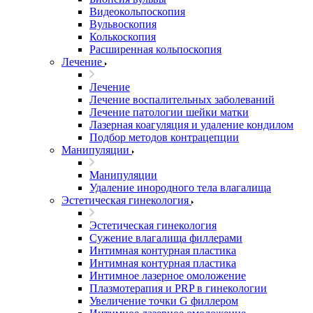
Видеокольпоскопия
Вульвоскопия
Колькоскопия
Расширенная кольпоскопия
Лечение
Лечение
Лечение воспалительных заболеваний
Лечение патологии шейки матки
Лазерная коагуляция и удаление кондилом
Подбор методов контрацепции
Манипуляции
Манипуляции
Удаление инородного тела влагалища
Эстетическая гинекология
Эстетическая гинекология
Cужение влагалища филлерами
Интимная контурная пластика
Интимная контурная пластика
Интимное лазерное омоложение
Плазмотерапия и PRP в гинекологии
Увеличение точки G филлером