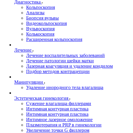
Диагностика
Кольпоскопия
Анализы
Биопсия вульвы
Видеокольпоскопия
Вульвоскопия
Колькоскопия
Расширенная кольпоскопия
Лечение
Лечение воспалительных заболеваний
Лечение патологии шейки матки
Лазерная коагуляция и удаление кондилом
Подбор методов контрацепции
Манипуляции
Удаление инородного тела влагалища
Эстетическая гинекология
Cужение влагалища филлерами
Интимная контурная пластика
Интимная контурная пластика
Интимное лазерное омоложение
Плазмотерапия и PRP в гинекологии
Увеличение точки G филлером