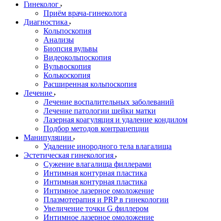
Гинеколог
Приём врача-гинеколога
Диагностика
Кольпоскопия
Анализы
Биопсия вульвы
Видеокольпоскопия
Вульвоскопия
Колькоскопия
Расширенная кольпоскопия
Лечение
Лечение воспалительных заболеваний
Лечение патологии шейки матки
Лазерная коагуляция и удаление кондилом
Подбор методов контрацепции
Манипуляции
Удаление инородного тела влагалища
Эстетическая гинекология
Cужение влагалища филлерами
Интимная контурная пластика
Интимная контурная пластика
Интимное лазерное омоложение
Плазмотерапия и PRP в гинекологии
Увеличение точки G филлером
Интимное лазерное омоложение